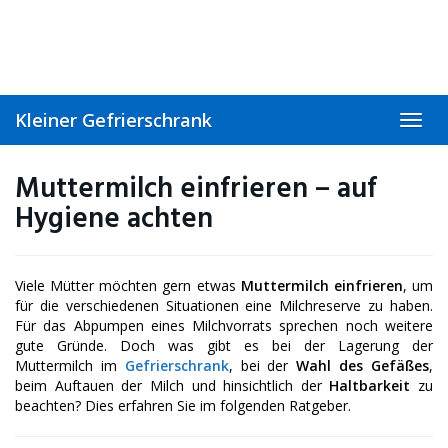
Skip
to
main
content
Kleiner Gefrierschrank
Toggl
navig
Muttermilch einfrieren – auf
Hygiene achten
Viele Mütter möchten gern etwas
Muttermilch einfrieren
, um
für die verschiedenen Situationen eine Milchreserve zu haben.
Für das Abpumpen eines Milchvorrats sprechen noch weitere
gute Gründe. Doch was gibt es bei der Lagerung der
Muttermilch im
Gefrierschrank
, bei der
Wahl des Gefäßes
,
beim Auftauen der Milch und hinsichtlich der
Haltbarkeit
zu
beachten? Dies erfahren Sie im folgenden Ratgeber.