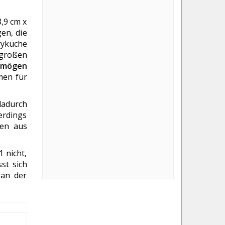
,9 cm x
en, die
ryküche
 großen
rmögen
men für
dadurch
lerdings
den aus
 nicht,
st sich
 an der