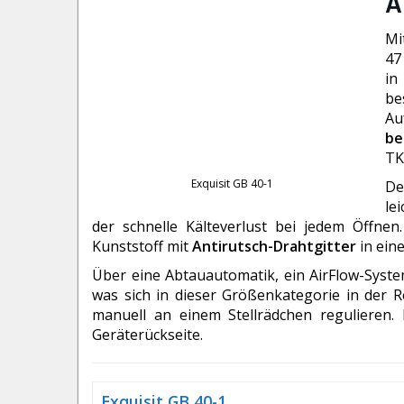
A
Mi
47
in
be
Au
be
TK
Exquisit GB 40-1
De
le
der schnelle Kälteverlust bei jedem Öffne
Kunststoff mit
Antirutsch-Drahtgitter
in eine
Über eine Abtauautomatik, ein AirFlow-Syste
was sich in dieser Größenkategorie in der R
manuell an einem Stellrädchen regulieren.
Geräterückseite.
Exquisit GB 40-1