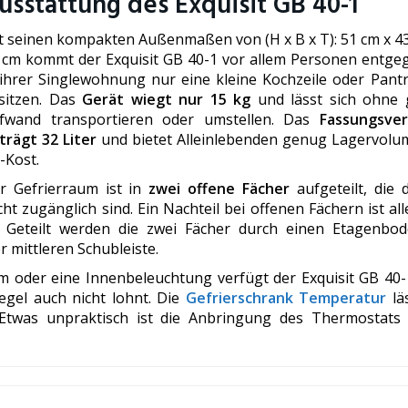
usstattung des Exquisit GB 40-1
t seinen kompakten Außenmaßen von (H x B x T): 51 cm x 43
 cm kommt der Exquisit GB 40-1 vor allem Personen entgeg
 ihrer Singlewohnung nur eine kleine Kochzeile oder Pant
sitzen. Das
Gerät wiegt nur 15 kg
und lässt sich ohne
fwand transportieren oder umstellen. Das
Fassungsve
trägt 32 Liter
und bietet Alleinlebenden genug Lagervolu
-Kost.
r Gefrierraum ist in
zwei offene Fächer
aufgeteilt, die 
icht zugänglich sind. Ein Nachteil bei offenen Fächern ist al
n. Geteilt werden die zwei Fächer durch einen Etagenbo
r mittleren Schubleiste.
m oder eine Innenbeleuchtung verfügt der Exquisit GB 40-1
egel auch nicht lohnt. Die
Gefrierschrank Temperatur
läs
 Etwas unpraktisch ist die Anbringung des Thermostats