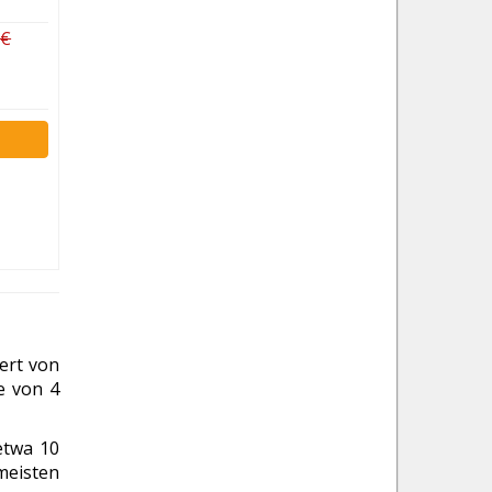
 €
ert von
se von 4
etwa 10
meisten