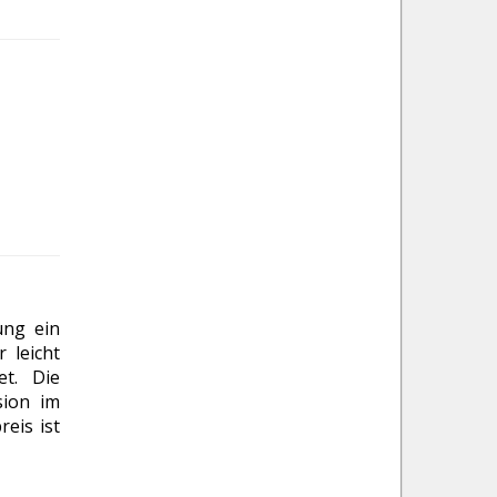
ung ein
 leicht
et. Die
sion im
reis ist