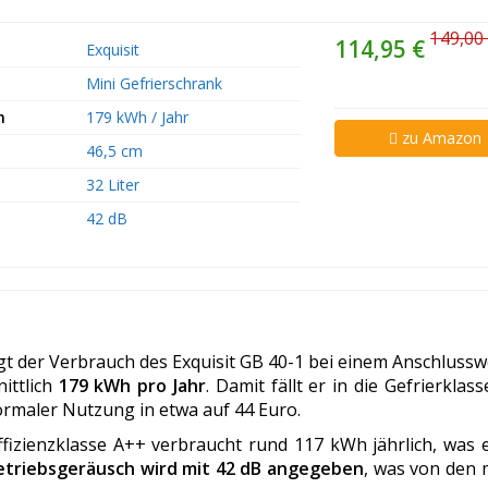
149,00
114,95 €
Exquisit
Mini Gefrierschrank
h
179 kWh / Jahr
zu Amazon
46,5 cm
32 Liter
42 dB
gt der Verbrauch des Exquisit GB 40-1 bei einem Anschlussw
ittlich
179 kWh pro Jahr
. Damit fällt er in die Gefrierklas
ormaler Nutzung in etwa auf 44 Euro.
fizienzklasse A++ verbraucht rund 117 kWh jährlich, was 
etriebsgeräusch wird mit 42 dB angegeben
, was von den 