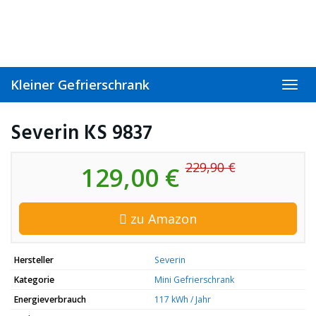
Skip
to
main
content
Kleiner Gefrierschrank
Toggl
navig
Severin KS 9837
229,90 €
129,00 €
zu Amazon
Hersteller
Severin
Kategorie
Mini Gefrierschrank
Energieverbrauch
117 kWh / Jahr